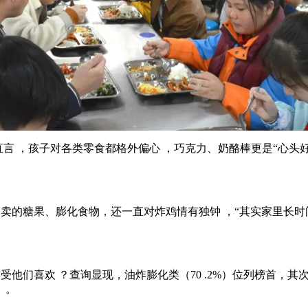
 ，孩子对各类零食都格外偏心 ，巧克力、奶酪棒更是“心
、膨化食物，还一直对炸鸡情有独钟 ，“其实家里长
？查询显现，油炸膨化类（70 .2%）位列榜首，其次是
%）。