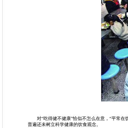
对“吃得健不健康”恰似不怎么在意，“平常在饮食的
普遍还未树立科学健康的饮食观念。