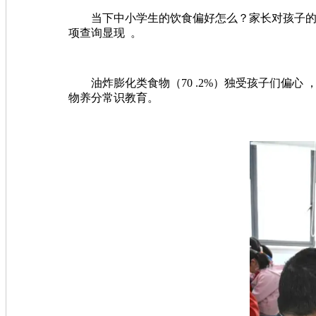
当下中小学生的饮食偏好怎么？家长对孩子的饮
项查询显现  。
油炸膨化类食物（70 .2%）独受孩子们偏心 ，然后是闻起
物养分常识教育。