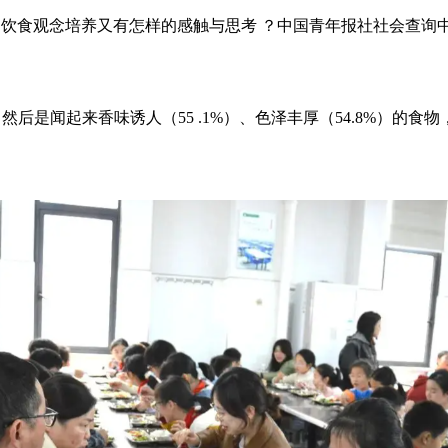
食观念培养又有怎样的感触与思考 ？中国青年报社社会查询中心
来香味诱人（55 .1%）、色泽丰厚（54.8%）的