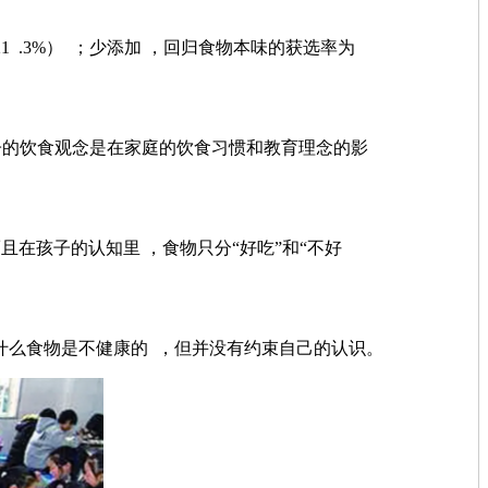
 .3%）  ；少添加 ，回归食物本味的获选率为
表明 ，孩子的饮食观念是在家庭的饮食习惯和教育理念的影
在孩子的认知里 ，食物只分“好吃”和“不好
是不健康的  ，但并没有约束自己的认识。