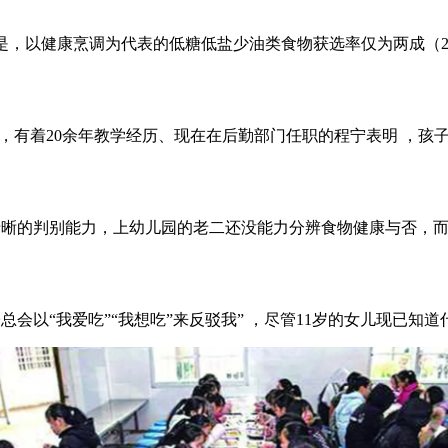
意的是，以健康烹调为代表的低糖低盐少油类食物获选率仅为两成（21 
9% ，有着20余年教学经历、现在在后勤部门任职的程宁
判别能力，上幼儿园的老二还没能力分辨食物健康与否，而且
以“我爱吃”“我想吃”来反驳我” ，尽管11岁的女儿现已知道什么食物