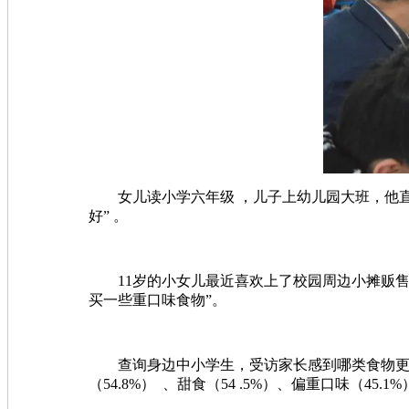
女儿读小学六年级 ，儿子上幼儿园大班，他直言
好” 。
11岁的小女儿最近喜欢上了校园周边小摊贩售卖的糖果
买一些重口味食物”。
查询身边中小学生，受访家长感到哪类食物更受他们喜欢 
（54.8%）  、甜食（54 .5%）、偏重口味（45.1