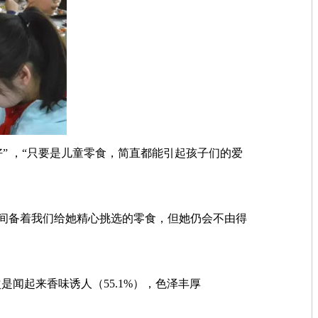
头好” ，“只要是儿童零食，简直都能引起孩子们的爱
时间备着我们给她精心挑选的零食，但她仍会不由得
闻起来香味诱人（55.1%），色泽丰厚