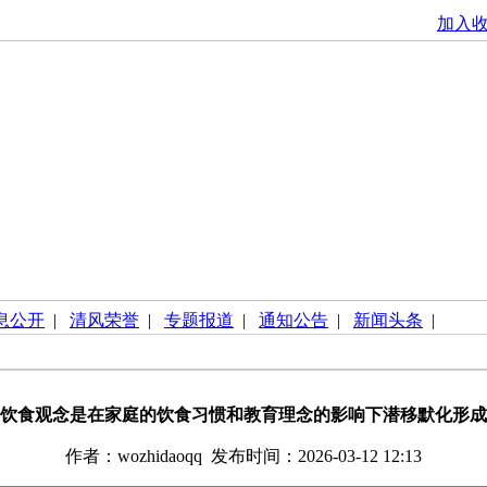
加入
息公开
|
清风荣誉
|
专题报道
|
通知公告
|
新闻头条
|
饮食观念是在家庭的饮食习惯和教育理念的影响下潜移默化形成
作者：wozhidaoqq 发布时间：2026-03-12 12:13