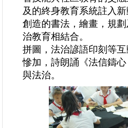
及的終身教育系統註入新
創造的書法，繪畫，規劃
治教育相結合。 現
拼圖，法治諺語印刻等互
慘加，詩朗誦《法信鑄心
與法治。